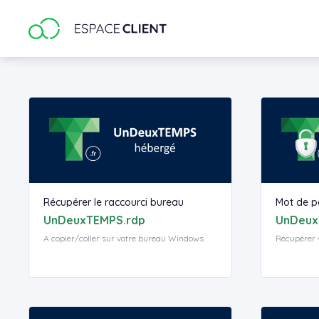
Google Analytics
Récupérer le raccourci bureau
Mot de p
UnDeuxTEMPS.rdp
UnDeux
A copier/coller sur votre bureau Windows
Récupérer 