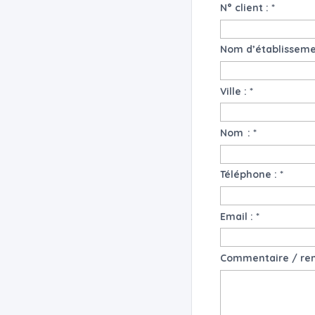
N° client :
*
Ville :
*
Nom :
*
Téléphone :
*
Email :
*
Commentaire / re