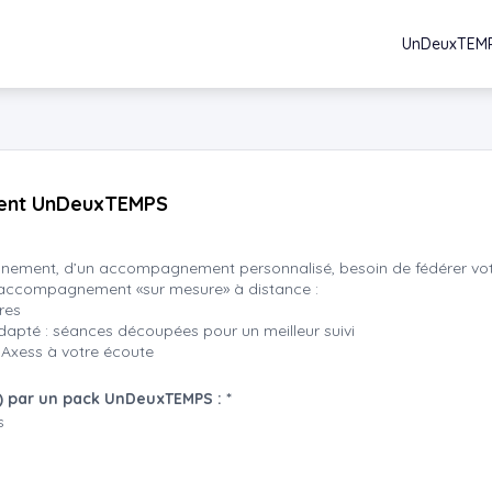
UnDeuxTEM
nt UnDeuxTEMPS
nnement, d’un accompagnement personnalisé, besoin de fédérer vot
accompagnement «sur mesure» à distance :
res
dapté : séances découpées pour un meilleur suivi
 Axess à votre écoute
e) par un pack UnDeuxTEMPS :
*
s