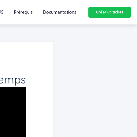
PS
Prérequis
Documentations
Créer un ticket
 temps