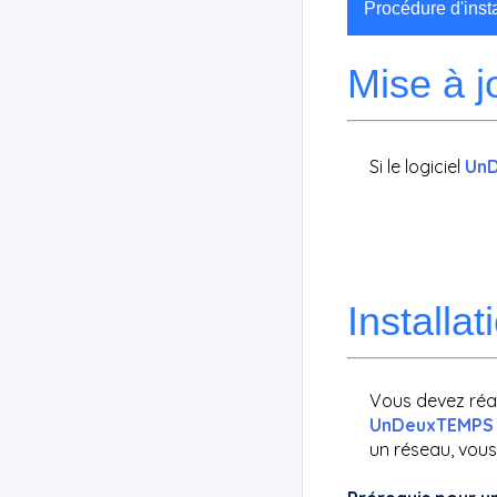
Procédure d'ins
Mise à j
Si le logiciel
Un
Installat
Vous devez réal
UnDeuxTEMPS
un réseau, vous