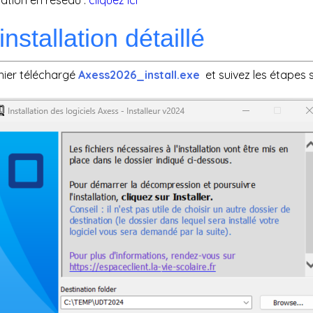
lation en réseau :
cliquez ici
nstallation détaillé
chier téléchargé
Axess2026_install.exe
et suivez les étapes s