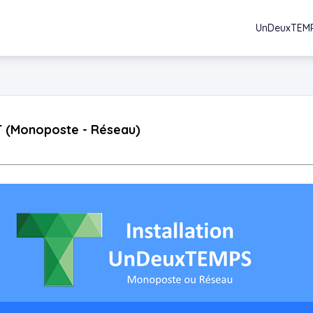
UnDeuxTEM
DT (Monoposte - Réseau)